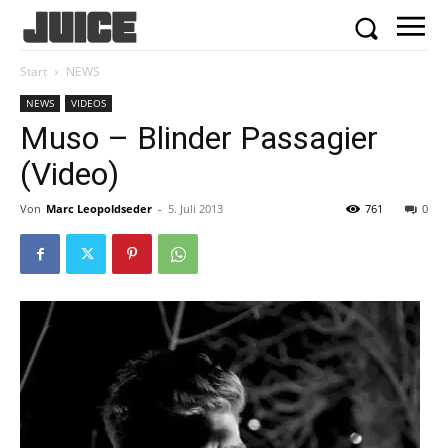
Start
NEWS
NEWS
VIDEOS
Muso – Blinder Passagier
(Video)
Von
Marc Leopoldseder
-
5. Juli 2013
761
0