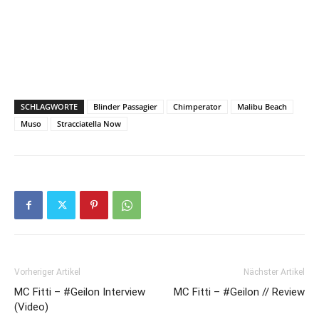
SCHLAGWORTE
Blinder Passagier
Chimperator
Malibu Beach
Muso
Stracciatella Now
Vorheriger Artikel
Nächster Artikel
MC Fitti – #Geilon Interview
MC Fitti – #Geilon // Review
(Video)