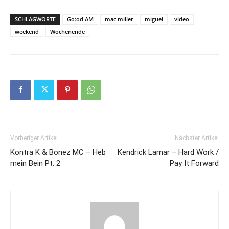
SCHLAGWORTE
Go:od AM
mac miller
miguel
video
weekend
Wochenende
Vorheriger Artikel
Nächster Artikel
Kontra K & Bonez MC – Heb
Kendrick Lamar – Hard Work /
mein Bein Pt. 2
Pay It Forward