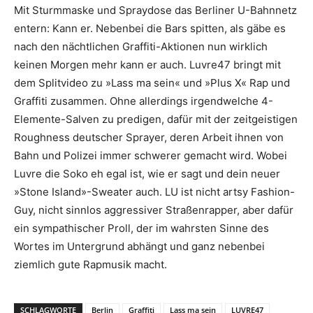
Mit Sturmmaske und Spraydose das Berliner U-Bahnnetz
entern: Kann er. Nebenbei die Bars spitten, als gäbe es
nach den nächtlichen Graffiti-Aktionen nun wirklich
keinen Morgen mehr kann er auch. Luvre47 bringt mit
dem Splitvideo zu »Lass ma sein« und »Plus X« Rap und
Graffiti zusammen. Ohne allerdings irgendwelche 4-
Elemente-Salven zu predigen, dafür mit der zeitgeistigen
Roughness deutscher Sprayer, deren Arbeit ihnen von
Bahn und Polizei immer schwerer gemacht wird. Wobei
Luvre die Soko eh egal ist, wie er sagt und dein neuer
»Stone Island»-Sweater auch. LU ist nicht artsy Fashion-
Guy, nicht sinnlos aggressiver Straßenrapper, aber dafür
ein sympathischer Proll, der im wahrsten Sinne des
Wortes im Untergrund abhängt und ganz nebenbei
ziemlich gute Rapmusik macht.
SCHLAGWORTE
Berlin
Graffiti
Lass ma sein
LUVRE47