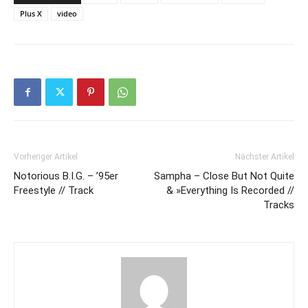
Plus X
video
Vorheriger Artikel
Nächster Artikel
Notorious B.I.G. – ’95er
Sampha – Close But Not Quite
Freestyle // Track
& »Everything Is Recorded //
Tracks