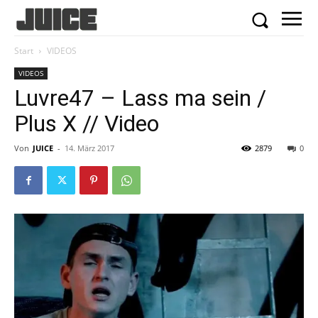
Start
VIDEOS
VIDEOS
Luvre47 – Lass ma sein /
Plus X // Video
Von
JUICE
-
14. März 2017
2879
0