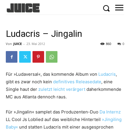
Ludacris – Jingalin
Von
JUICE
-
23. Mai 2012
860
0
Für »Ludaversal«, das kommende Album von
Ludacris
,
gibt es zwar noch kein
definitives Releasedate
, eine
Single haut der
zuletzt leicht verärgert
daherkommende
MC aus Atlanta dennoch raus.
Für »Jingalin« samplet das Produzenten-Duo
Da Internz
LL Cool Js Loblied auf das weibliche Hinterteil
»Jingiling
Baby«
und statten Ludacris mit einer ausgesprochen