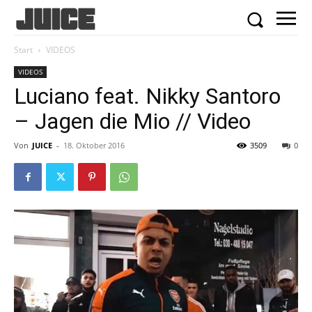
Start
VIDEOS
VIDEOS
Luciano feat. Nikky Santoro
– Jagen die Mio // Video
Von
JUICE
-
18. Oktober 2016
3509
0