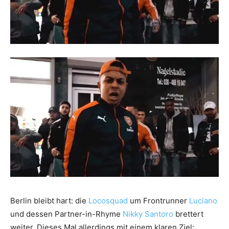
Berlin bleibt hart: die
Locosquad
um Frontrunner
Luciano
und dessen Partner-in-Rhyme
Nikky Santoro
brettert
weiter. Dieses Mal allerdings mit einem klaren Ziel: