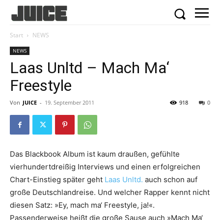
Start
NEWS
NEWS
Laas Unltd – Mach Ma‘
Freestyle
Von
JUICE
-
19. September 2011
918
0
Das Blackbook Album ist kaum draußen, gefühlte
vierhundertdreißig Interviews und einen erfolgreichen
Chart-Einstieg später geht
Laas Unltd.
auch schon auf
große Deutschlandreise. Und welcher Rapper kennt nicht
diesen Satz: »Ey, mach ma‘ Freestyle, ja!«.
Passenderweise heißt die große Sause auch »Mach Ma‘