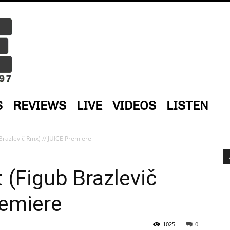
S
REVIEWS
LIVE
VIDEOS
LISTEN
Brazlevič Rmx) // JUICE Premiere
(Figub Brazlevič
remiere
1025
0