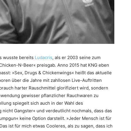
as wusste bereits
Ludacris
, als er 2003 seine zum
»Chicken-N-Beer« preisgab. Anno 2015 hat KNG eben
asst: »Sex, Drugs & Chickenwings« heißt das aktuelle
oren über die Jahre mit zahllosen Live-Auftritten
brauch harter Rauschmittel glorifiziert wird, sondern
Anwendung gewisser pflanzlicher Rauchwaren zu
llung spiegelt sich auch in der Wahl des
 nicht Gangster« und verdeutlicht nochmals, dass das
umpgun« keine Option darstellt. »Jeder Mensch ist für
Das ist für mich etwas Cooleres, als zu sagen, dass ich