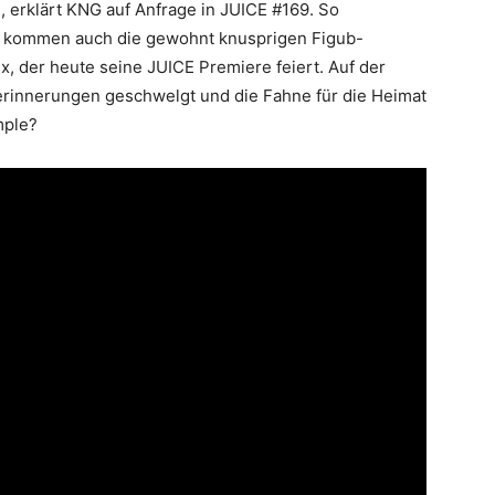
, erklärt KNG auf Anfrage in JUICE #169. So
g kommen auch die gewohnt knusprigen Figub-
, der heute seine JUICE Premiere feiert. Auf der
erinnerungen geschwelgt und die Fahne für die Heimat
mple?