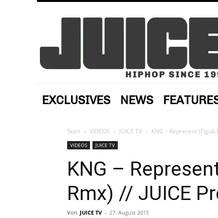
EXCLUSIVES
NEWS
FEATURE
Start
VIDEOS
JUICE TV
KNG – Represent (Figub 
VIDEOS
JUICE TV
KNG – Represent 
Rmx) // JUICE P
Von
JUICE TV
-
27. August 2015