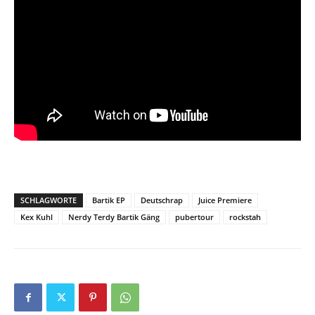
SCHLAGWORTE
Bartik EP
Deutschrap
Juice Premiere
Kex Kuhl
Nerdy Terdy Bartik Gäng
pubertour
rockstah