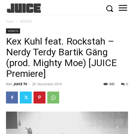
Start
VIDEOS
VIDEOS
Kex Kuhl feat. Rockstah –
Nerdy Terdy Bartik Gäng
(prod. Mighty Moe) [JUICE
Premiere]
Von
JUICE TV
-
28. November 2014
945
0