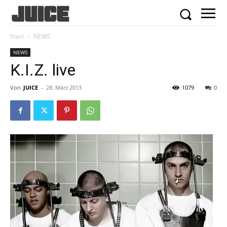
Start
NEWS
NEWS
K.I.Z. live
Von
JUICE
-
28. März 2013
1079
0