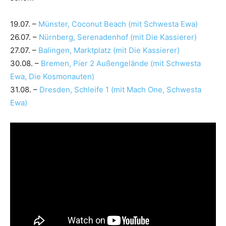
19.07. –
Münster, Coconut Beach (mit Schwesta Ewa)
26.07. –
Nürnberg, Serenadenhof (mit Die Kassierer)
27.07. –
Balingen, Marktplatz (mit Die Kassierer)
30.08. –
Bremen, Pier 2 Außengelände (mit Schwesta
Ewa, Die Kosmonauten)
31.08. –
Dresden, Schleife 1 (mit Mach One, Schwesta
Ewa)