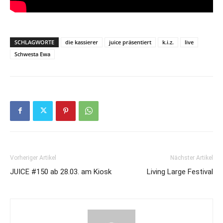
SCHLAGWORTE
die kassierer
juice präsentiert
k.i.z.
live
Schwesta Ewa
Vorheriger Artikel
Nächster Artikel
JUICE #150 ab 28.03. am Kiosk
Living Large Festival