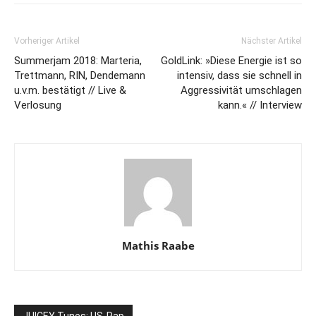
Vorheriger Artikel
Nächster Artikel
Summerjam 2018: Marteria,
GoldLink: »Diese Energie ist so
Trettmann, RIN, Dendemann
intensiv, dass sie schnell in
u.v.m. bestätigt // Live &
Aggressivität umschlagen
Verlosung
kann.« // Interview
Mathis Raabe
JUICEY Tunes: US-Rap