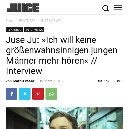
Start
FEATURES
INTERVIEWS
FEATURES
INTERVIEWS
Juse Ju: »Ich will keine
größenwahnsinnigen jungen
Männer mehr hören« //
Interview
Von
Mathis Raabe
-
15. März 2018
2769
0