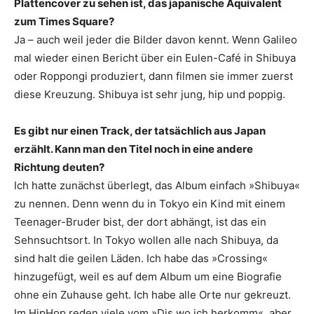
Plattencover zu sehen ist, das japanische Äquivalent
zum Times Square?
Ja – auch weil jeder die Bilder davon kennt. Wenn Galileo
mal wieder einen Bericht über ein Eulen-Café in Shibuya
oder Roppongi produziert, dann filmen sie immer zuerst
diese Kreuzung. Shibuya ist sehr jung, hip und poppig.
Es gibt nur einen Track, der tatsächlich aus Japan
erzählt. Kann man den Titel noch in eine andere
Richtung deuten?
Ich hatte zunächst überlegt, das Album einfach »Shibuya«
zu nennen. Denn wenn du in Tokyo ein Kind mit einem
Teenager-Bruder bist, der dort abhängt, ist das ein
Sehnsuchtsort. In Tokyo wollen alle nach Shibuya, da
sind halt die geilen Läden. Ich habe das »Crossing«
hinzugefügt, weil es auf dem Album um eine Biografie
ohne ein Zuhause geht. Ich habe alle Orte nur gekreuzt.
Im HipHop reden viele vom »Dis wo ich herkomm«, aber