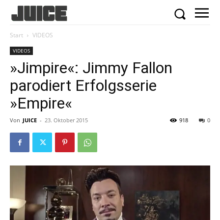
Start
VIDEOS
VIDEOS
»Jimpire«: Jimmy Fallon
parodiert Erfolgsserie
»Empire«
Von
JUICE
-
23. Oktober 2015
918
0