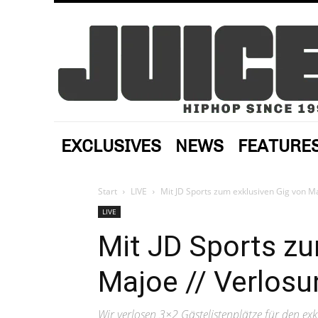
EXCLUSIVES
NEWS
FEATURE
Start
LIVE
Mit JD Sports zum exklusiven Gig von Ma
LIVE
Mit JD Sports zu
Majoe // Verlosu
Wir verlosen 3×2 Gästelistenplätze für den ex