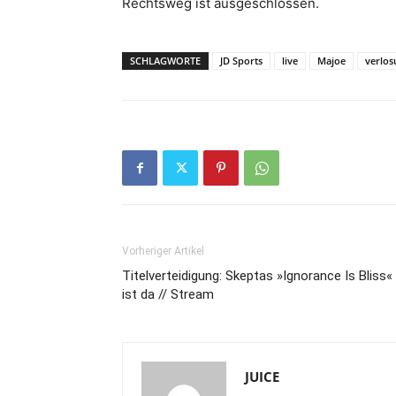
Rechtsweg ist ausgeschlossen.
SCHLAGWORTE
JD Sports
live
Majoe
verlos
Vorheriger Artikel
Titelverteidigung: Skeptas »Ignorance Is Bliss«
ist da // Stream
JUICE