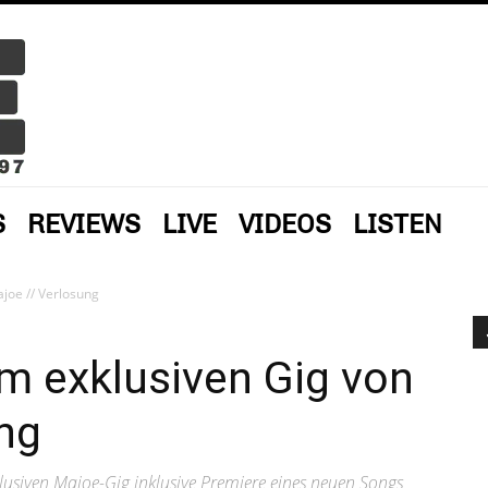
S
REVIEWS
LIVE
VIDEOS
LISTEN
joe // Verlosung
m exklusiven Gig von
ng
klusiven Majoe-Gig inklusive Premiere eines neuen Songs