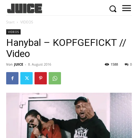
Start
VIDEOS
VIDEOS
Hanybal – KOPFGEFICKT //
Video
Von
JUICE
-
8. August 2016
1588
0