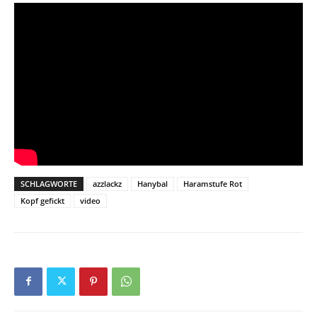
SCHLAGWORTE
azzlackz
Hanybal
Haramstufe Rot
Kopf gefickt
video