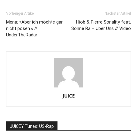
Vorheriger Artikel
Nächster Artikel
Mena: »Aber ich möchte gar
Hiob & Pierre Sonality feat.
nicht posen.« //
Sonne Ra – Über Uns // Video
UnderTheRadar
JUICE
JUICEY Tunes: US-Rap