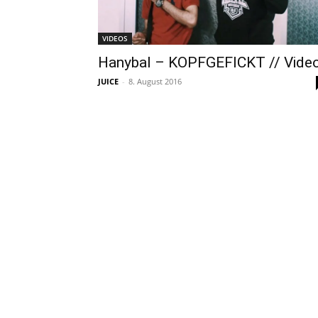
VIDEOS
Hanybal – KOPFGEFICKT // Vide
JUICE
-
8. August 2016