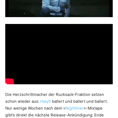
Die Herzschrittmacher der Rucksack-Fraktion setzen
schon wieder aus:
Haiyti
ballert und ballert und ballert.
Nur wenige Wochen nach dem »
Nightliner
«-Mixtape
gibt’s direkt die nächste Release-Ankündigung: Ende