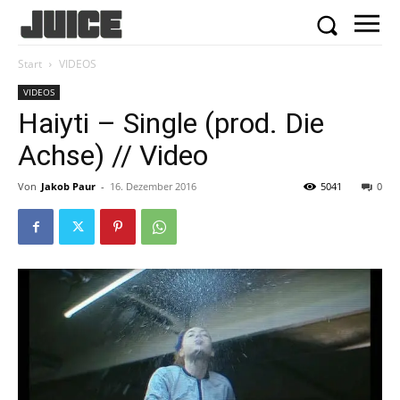
Start
VIDEOS
VIDEOS
Haiyti – Single (prod. Die
Achse) // Video
Von
Jakob Paur
-
16. Dezember 2016
5041
0