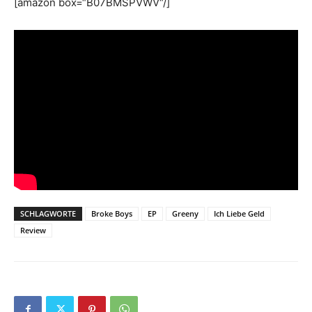
[amazon box=“B07BMSPVWV“/]
SCHLAGWORTE
Broke Boys
EP
Greeny
Ich Liebe Geld
Review