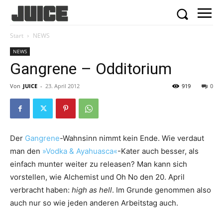
Start
NEWS
NEWS
Gangrene – Odditorium
Von
JUICE
-
23. April 2012
919
0
Der
Gangrene
-Wahnsinn nimmt kein Ende. Wie verdaut
man den
»Vodka & Ayahuasca«
-Kater auch besser, als
einfach munter weiter zu releasen? Man kann sich
vorstellen, wie Alchemist und Oh No den 20. April
verbracht haben:
high as hell
. Im Grunde genommen also
auch nur so wie jeden anderen Arbeitstag auch.