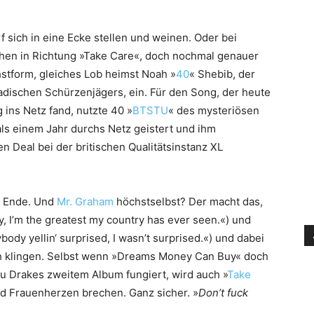
rf sich in eine Ecke stellen und weinen. Oder bei
en in Richtung »Take Care«, doch nochmal genauer
hstform, gleiches Lob heimst Noah »
40
« Shebib, der
dischen Schürzenjägers, ein. Für den Song, der heute
ns Netz fand, nutzte 40 »
BTSTU
« des mysteriösen
als einem Jahr durchs Netz geistert und ihm
n Deal bei der britischen Qualitätsinstanz XL
 Ende. Und
Mr. Graham
höchstselbst? Der macht das,
y, I’m the greatest my country has ever seen.«) und
ody yellin‘ surprised, I wasn’t surprised.«) und dabei
ch klingen. Selbst wenn »Dreams Money Can Buy« doch
 zu Drakes zweitem Album fungiert, wird auch »
Take
nd Frauenherzen brechen. Ganz sicher. »
Don’t fuck