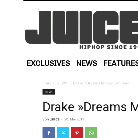
EXCLUSIVES
NEWS
FEATURE
Start
NEWS
Drake »Dreams Money Can Buy«
NEWS
Drake »Dreams 
Von
JUICE
-
20. Mai 2011