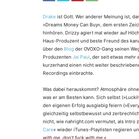
Drake
ist Gott. Wer anderer Meinung ist, da
»Dreams Money Can Buy«, dem ersten Zeich
hinhören. Drizzy agiert mal wieder auf Höc
Haus-Produzent und beste Freund des kana
über den
Blog
der OVOXO-Gang seinen Weg i
Produzenten
Jai Paul
, der seit etwas mehr 
kurzerhand einen nicht weiter beschriebene
Recordings einbrachte.
Was dabei herauskommt? Atmosphäre ohne
was er am Besten kann. Sich selbst (»Luckil
den eigenen Erfolg ausgiebig feiern (»Everyb
gleichzeitig selbstbewusst und zerbrechli
nicht, wie nahright.com vermutet, als Intro
Care
« wieder iTunes-Playlisten regieren u
with me, don’t fuck with me.
«