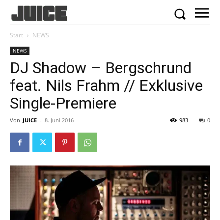
Start
NEWS
NEWS
DJ Shadow – Bergschrund
feat. Nils Frahm // Exklusive
Single-Premiere
Von
JUICE
-
8. Juni 2016
983
0