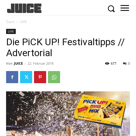
Start
LIVE
LIVE
Die PiCK UP! Festivaltipps //
Advertorial
Von
JUICE
-
22. Februar 2018
677
0