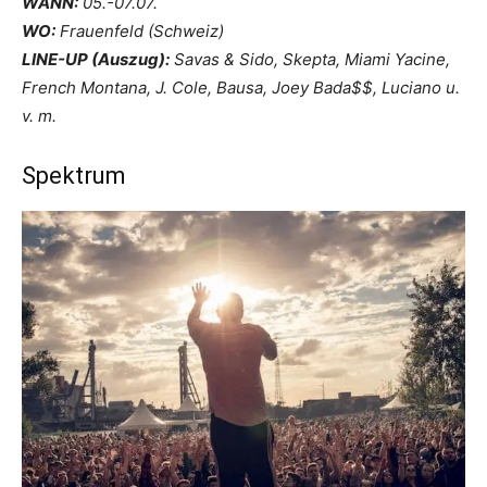
WANN:
05.-07.07.
WO:
Frauenfeld (Schweiz)
LINE-UP (Auszug):
Savas & Sido, Skepta, Miami Yacine,
French Montana, J. Cole, Bausa, Joey Bada$$, Luciano u.
v. m.
Spektrum