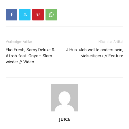
Vorheriger Artikel
Nächster Artikel
Eko Fresh, Samy Deluxe &
J Hus: »Ich wollte anders sein,
Afrob feat. Onyx – Slam
vielseitiger« // Feature
wieder // Video
JUICE