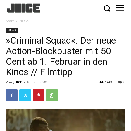
Start
NEWS
NEWS
»Criminal Squad«: Der neue
Action-Blockbuster mit 50
Cent ab 1. Februar in den
Kinos // Filmtipp
Von
JUICE
-
10. Januar 2018
1449
0