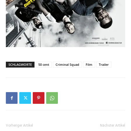
SCHLAGWORTE
50 cent
Criminal Squad
Film
Trailer
Vorheriger Artikel
Nächster Artikel