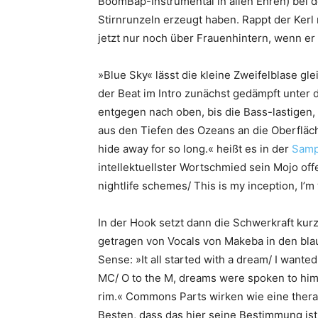
BoomBap-Instrumental in allen Ehren) bei 
Stirnrunzeln erzeugt haben. Rappt der Kerl
jetzt nur noch über Frauenhintern, wenn er
»Blue Sky« lässt die kleine Zweifelblase g
der Beat im Intro zunächst gedämpft unter d
entgegen nach oben, bis die Bass-lastige
aus den Tiefen des Ozeans an die Oberfläch
hide away for so long.« heißt es in der
Samp
intellektuellster Wortschmied sein Mojo offe
nightlife schemes/ This is my inception, I’
In der Hook setzt dann die Schwerkraft kur
getragen von Vocals von Makeba in den bl
Sense: »It all started with a dream/ I want
MC/ O to the M, dreams were spoken to him
rim.« Commons Parts wirken wie eine therap
Besten, dass das hier seine Bestimmung ist