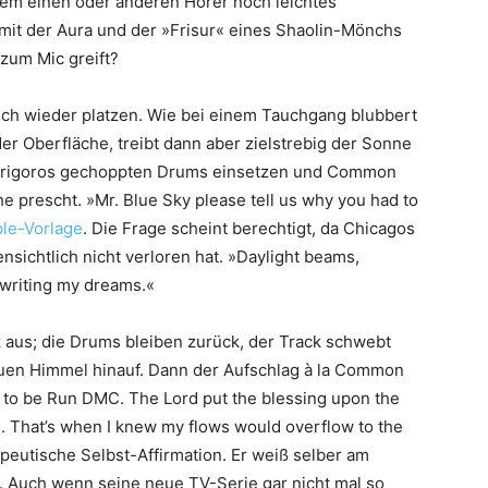
dem einen oder anderen Hörer noch leichtes
 mit der Aura und der »Frisur« eines Shaolin-Mönchs
 zum Mic greift?
leich wieder platzen. Wie bei einem Tauchgang blubbert
er Oberfläche, treibt dann aber zielstrebig der Sonne
n, rigoros gechoppten Drums einsetzen und Common
e prescht. »Mr. Blue Sky please tell us why you had to
le-Vorlage
. Die Frage scheint berechtigt, da Chicagos
nsichtlich nicht verloren hat. »Daylight beams,
m writing my dreams.«
z aus; die Drums bleiben zurück, der Track schwebt
auen Himmel hinauf. Dann der Aufschlag à la Common
ed to be Run DMC. The Lord put the blessing upon the
. That’s when I knew my flows would overflow to the
eutische Selbst-Affirmation. Er weiß selber am
. Auch wenn seine neue TV-Serie gar nicht mal so