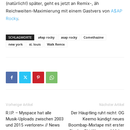
(natürlich!) später, geht es jetzt an Remix-, äh
Reichweiten-Maximierung mit einem Gastvers von
A$AP
Rocky
.
SCHLAGWORTE
a$ap rocky
asap rocky
Comethazine
new york
st. louis
Walk Remix
Vorheriger Artikel
Nächster Artikel
R.I.P. – Myspace hat alle
Der Häuptling ruht nicht: OG
Musik-Uploads zwischen 2003
Keemo kündigt neues
und 2015 »verloren« // News
Boombap-Mixtape mit erster