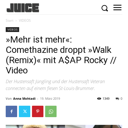
Start
VIDEOS
VIDEOS
»Mehr ist mehr«:
Comethazine droppt »Walk
(Remix)« mit A$AP Rocky //
Video
Der Hustensaft Jüngling und der Hustensaft Veteran
connecten auf einem fiesen St-Louis-Brummer.
Von
Anna Mohtadi
-
19. März 2019
1349
0