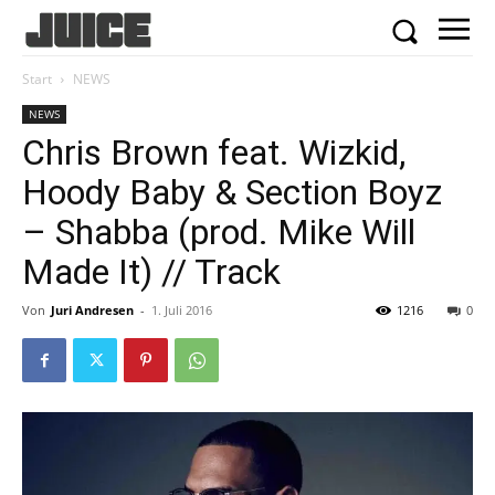
Start
NEWS
NEWS
Chris Brown feat. Wizkid,
Hoody Baby & Section Boyz
– Shabba (prod. Mike Will
Made It) // Track
Von
Juri Andresen
-
1. Juli 2016
1216
0