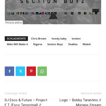
SCHLAGWORTE
Chris Brown
hoody baby
london
Mike Will Made it
Nigeria
Section Boyz
Shabba
Wizkid
Vorheriger Artikel
Nächster Artikel
DJ Esco & Future – Project
Logic – Bobby Tarantino //
E.T. (Esco Terrestrial) //
Mixtape-Stream