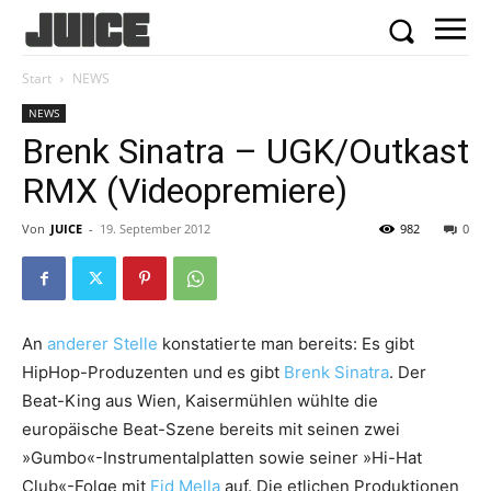
Start
NEWS
NEWS
Brenk Sinatra – UGK/Outkast
RMX (Videopremiere)
Von
JUICE
-
19. September 2012
982
0
An
anderer Stelle
konstatierte man bereits: Es gibt
HipHop-Produzenten und es gibt
Brenk Sinatra
. Der
Beat-King aus Wien, Kaisermühlen wühlte die
europäische Beat-Szene bereits mit seinen zwei
»Gumbo«-Instrumentalplatten sowie seiner »Hi-Hat
Club«-Folge mit
Fid Mella
auf. Die etlichen Produktionen