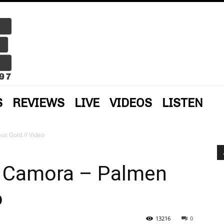
S
REVIEWS
LIVE
VIDEOS
LISTEN
s Gold // Video
 Camora – Palmen
o
13216
0