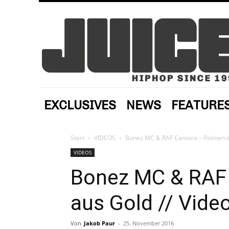
EXCLUSIVES
NEWS
FEATURE
Start
VIDEOS
Bonez MC & RAF Camora – Palmen au
VIDEOS
Bonez MC & RAF
aus Gold // Vide
Von
Jakob Paur
-
25. November 2016