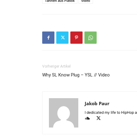
Tannen aus Plastik
video
Vorheriger Artikel
Why SL Know Plug – YSL // Video
Jakob Paur
I dedicated my life to HipHop an