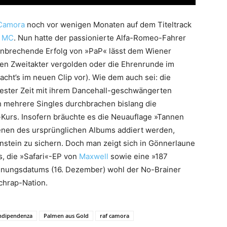
Camora
noch vor wenigen Monaten auf dem Titeltrack
 MC
. Nun hatte der passionierte Alfa-Romeo-Fahrer
hnbrechende Erfolg von »PaP« lässt dem Wiener
 den Zweitakter vergolden oder die Ehrenrunde im
cht’s im neuen Clip vor). Wie dem auch sei: die
ester Zeit mit ihrem Dancehall-geschwängerten
h mehrere Singles durchbrachen bislang die
-Kurs. Insofern bräuchte es die Neuauflage »Tannen
denen des ursprünglichen Albums addiert werden,
nstein zu sichern. Doch man zeigt sich in Gönnerlaune
s, die »Safari«-EP von
Maxwell
sowie eine »187
heinungsdatums (16. Dezember) wohl der No-Brainer
chrap-Nation.
ndipendenza
Palmen aus Gold
raf camora