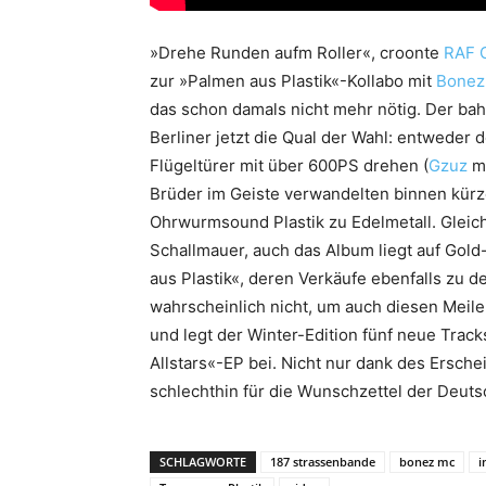
»Drehe Runden aufm Roller«, croonte
RAF 
zur »Palmen aus Plastik«-Kollabo mit
Bonez
das schon damals nicht mehr nötig. Der ba
Berliner jetzt die Qual der Wahl: entweder
Flügeltürer mit über 600PS drehen (
Gzuz
ma
Brüder im Geiste verwandelten binnen kürz
Ohrwurmsound Plastik zu Edelmetall. Gleic
Schallmauer, auch das Album liegt auf Gold
aus Plastik«, deren Verkäufe ebenfalls zu 
wahrscheinlich nicht, um auch diesen Meile
und legt der Winter-Edition fünf neue Track
Allstars«-EP bei. Nicht nur dank des Ersc
schlechthin für die Wunschzettel der Deuts
SCHLAGWORTE
187 strassenbande
bonez mc
i