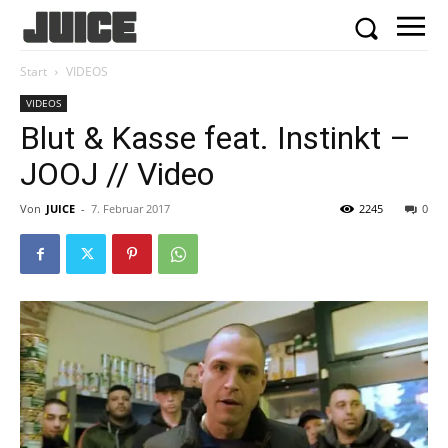
Start
VIDEOS
VIDEOS
Blut & Kasse feat. Instinkt –
JOOJ // Video
Von
JUICE
-
7. Februar 2017
2245
0