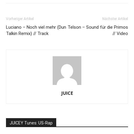
Vorheriger Artikel
Nächster Artikel
Luciano – Noch viel mehr (Dun
Telson – Sound für die Primos
Talkin Remix) // Track
// Video
JUICE
JUICEY Tunes: US-Rap