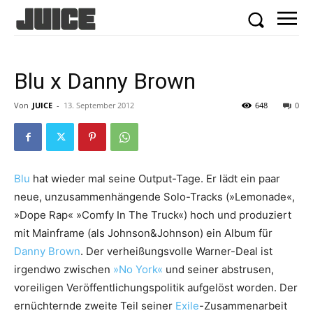
Blu x Danny Brown
Von
JUICE
-
13. September 2012
648
0
Blu
hat wieder mal seine Output-Tage. Er lädt ein paar
neue, unzusammenhängende Solo-Tracks (»Lemonade«,
»Dope Rap« »Comfy In The Truck«) hoch und produziert
mit Mainframe (als Johnson&Johnson) ein Album für
Danny Brown
. Der verheißungsvolle Warner-Deal ist
irgendwo zwischen
»No York«
und seiner abstrusen,
voreiligen Veröffentlichungspolitik aufgelöst worden. Der
ernüchternde zweite Teil seiner
Exile
-Zusammenarbeit