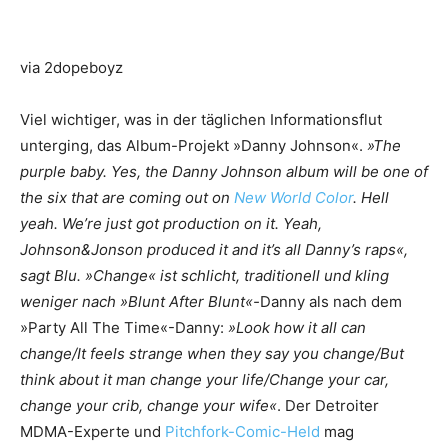
via 2dopeboyz
Viel wichtiger, was in der täglichen Informationsflut
unterging, das Album-Projekt »Danny Johnson«.
»The
purple baby. Yes, the Danny Johnson album will be one of
the six that are coming out on
New World Color
. Hell
yeah. We’re just got production on it. Yeah,
Johnson&Jonson produced it and it’s all Danny’s raps«,
sagt Blu. »Change« ist schlicht, traditionell und kling
weniger nach »Blunt After Blunt«-
Danny als nach dem
»Party All The Time«-Danny:
»Look how it all can
change/It feels strange when they say you change/But
think about it man change your life/Change your car,
change your crib, change your wife«
. Der Detroiter
MDMA-Experte und
Pitchfork-Comic-Held
mag