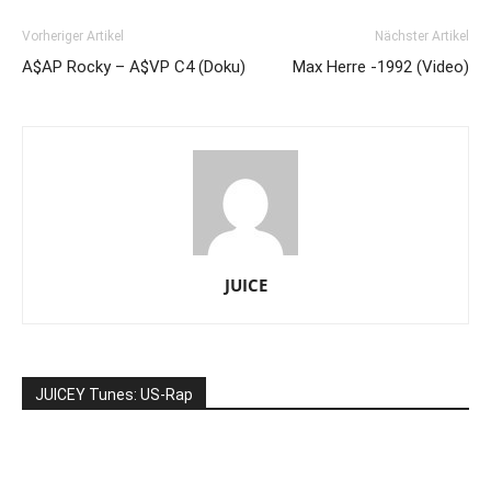
Vorheriger Artikel
Nächster Artikel
A$AP Rocky – A$VP C4 (Doku)
Max Herre -1992 (Video)
JUICE
JUICEY Tunes: US-Rap