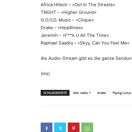
Africa Hitech – »Out In The Streets«
TNGHT – »Higher Ground«
G.O.O.D. Music – »Clique«
Drake – »Headlines«
Jeremih – »F**k U All The Time«
Raphael Saadiq – »Skyy, Can You Feel Me«
Als Audio-Stream gibt es die ganze Sendu
(ms)
SCHLAGWORTE
bbc radio 1
drake
Flying Lotus