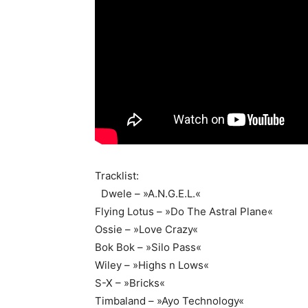
Tracklist:
Dwele – »A.N.G.E.L.«
Flying Lotus – »Do The Astral Plane«
Ossie – »Love Crazy«
Bok Bok – »Silo Pass«
Wiley – »Highs n Lows«
S-X – »Bricks«
Timbaland – »Ayo Technology«