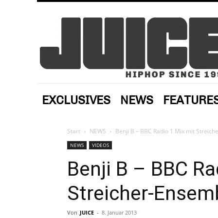
EXCLUSIVES
NEWS
FEATURE
Start
NEWS
Benji B – BBC Radio 1 Mix mit Streich
NEWS
VIDEOS
Benji B – BBC Ra
Streicher-Ensemb
Von
JUICE
-
8. Januar 2013