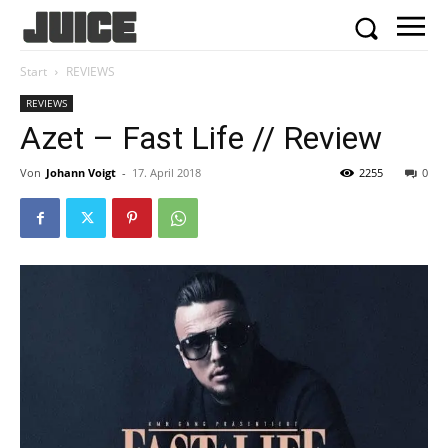
Start
REVIEWS
REVIEWS
Azet – Fast Life // Review
Von
Johann Voigt
-
17. April 2018
2255
0