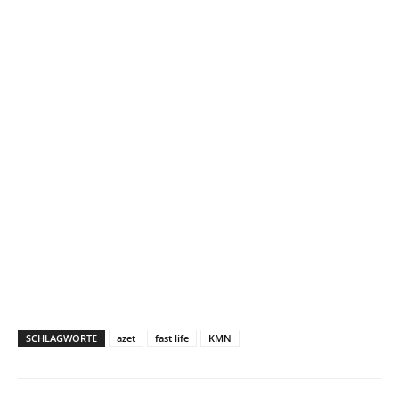
SCHLAGWORTE
azet
fast life
KMN