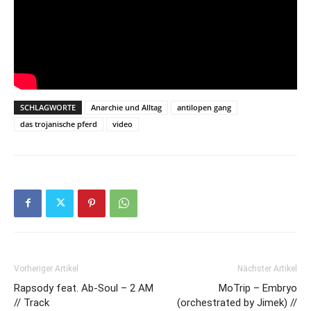
SCHLAGWORTE
Anarchie und Alltag
antilopen gang
das trojanische pferd
video
Vorheriger Artikel
Nächster Artikel
Rapsody feat. Ab-Soul – 2 AM
MoTrip – Embryo
// Track
(orchestrated by Jimek) //