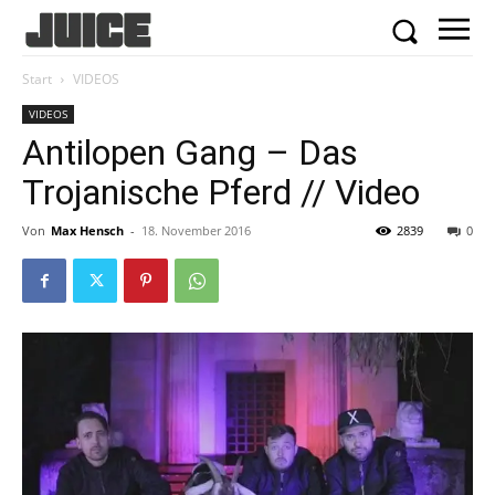
Start
VIDEOS
VIDEOS
Antilopen Gang – Das
Trojanische Pferd // Video
Von
Max Hensch
-
18. November 2016
2839
0