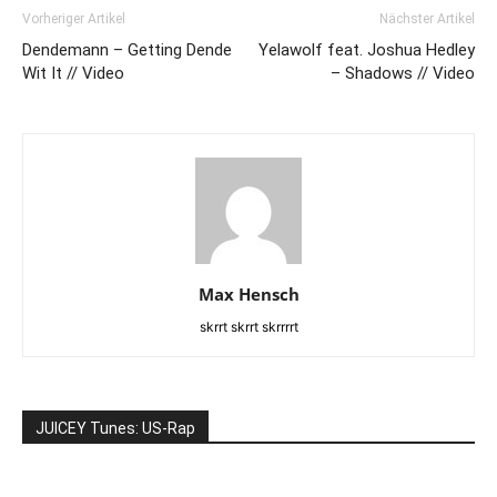
Vorheriger Artikel
Nächster Artikel
Dendemann – Getting Dende
Yelawolf feat. Joshua Hedley
Wit It // Video
– Shadows // Video
Max Hensch
skrrt skrrt skrrrrt
JUICEY Tunes: US-Rap