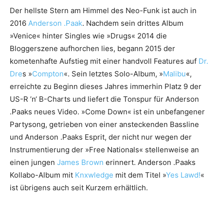
Der hellste Stern am Himmel des Neo-Funk ist auch in
2016
Anderson .Paak
. Nachdem sein drittes Album
»Venice« hinter Singles wie »Drugs« 2014 die
Bloggerszene aufhorchen lies, begann 2015 der
kometenhafte Aufstieg mit einer handvoll Features auf
Dr.
Dre
s »
Compton
«. Sein letztes Solo-Album, »
Malibu
«,
erreichte zu Beginn dieses Jahres immerhin Platz 9 der
US-R ’n‘ B-Charts und liefert die Tonspur für Anderson
.Paaks neues Video. »Come Down« ist ein unbefangener
Partysong, getrieben von einer ansteckenden Bassline
und Anderson .Paaks Esprit, der nicht nur wegen der
Instrumentierung der »Free Nationals« stellenweise an
einen jungen
James Brown
erinnert. Anderson .Paaks
Kollabo-Album mit
Knxwledge
mit dem Titel »
Yes Lawd!
«
ist übrigens auch seit Kurzem erhältlich.