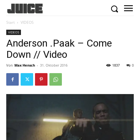
Start
VIDEOS
VIDEOS
Anderson .Paak – Come
Down // Video
Von
Max Hensch
-
31. Oktober 2016
1837
0