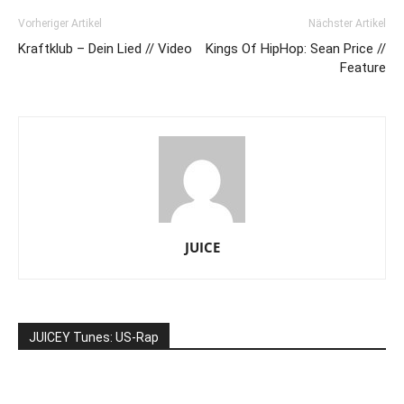
Vorheriger Artikel
Nächster Artikel
Kraftklub – Dein Lied // Video
Kings Of HipHop: Sean Price //
Feature
JUICE
JUICEY Tunes: US-Rap