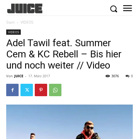
Start
VIDEOS
VIDEOS
Adel Tawil feat. Summer
Cem & KC Rebell – Bis hier
und noch weiter // Video
Von
JUICE
-
17. März 2017
3076
0