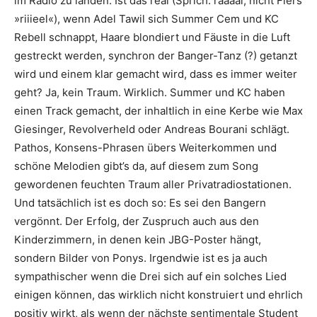
im Radio zu landen. Ist das real (Sprich: räaaal, nicht Flers
»riiieel«), wenn Adel Tawil sich Summer Cem und KC
Rebell schnappt, Haare blondiert und Fäuste in die Luft
gestreckt werden, synchron der Banger-Tanz (?) getanzt
wird und einem klar gemacht wird, dass es immer weiter
geht? Ja, kein Traum. Wirklich. Summer und KC haben
einen Track gemacht, der inhaltlich in eine Kerbe wie Max
Giesinger, Revolverheld oder Andreas Bourani schlägt.
Pathos, Konsens-Phrasen übers Weiterkommen und
schöne Melodien gibt’s da, auf diesem zum Song
gewordenen feuchten Traum aller Privatradiostationen.
Und tatsächlich ist es doch so: Es sei den Bangern
vergönnt. Der Erfolg, der Zuspruch auch aus den
Kinderzimmern, in denen kein JBG-Poster hängt,
sondern Bilder von Ponys. Irgendwie ist es ja auch
sympathischer wenn die Drei sich auf ein solches Lied
einigen können, das wirklich nicht konstruiert und ehrlich
positiv wirkt, als wenn der nächste sentimentale Student