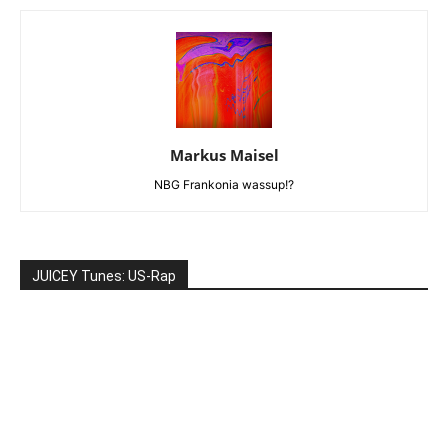
Markus Maisel
NBG Frankonia wassup!?
JUICEY Tunes: US-Rap