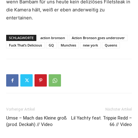
wenn Bambam für uns heute kein deliziöses Filetsteak in
die Kamera hält, weiß er eben anderweitig zu
entertainen.
SCHLAGWORTE
action bronson
Action Bronson goes undercover
Fuck That’s Delicious
GQ
Munchies
new york
Queens
Vorheriger Artikel
Nächster Artikel
Umse – Mach das Kleine groß
Lil Yachty feat. Trippie Redd –
(prod. Deckah) // Video
66 // Video