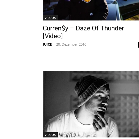
VIDEOS
Curren$y – Daze Of Thunder
[Video]
JUICE
-
20. Dezember 2010
VIDEOS