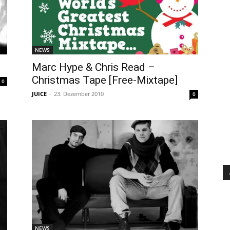
NEWS
Marc Hype & Chris Read –
Christmas Tape [Free-Mixtape]
0
JUICE
-
23. Dezember 2010
0
NEWS