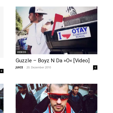
VIDEOS
Guzzle – Boyz N Da »O« [Video]
JUICE
-
20. Dezember 2010
0
0