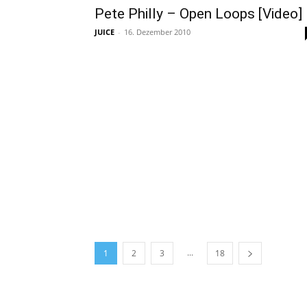
Pete Philly – Open Loops [Video]
JUICE
-
16. Dezember 2010
...
1
2
3
18