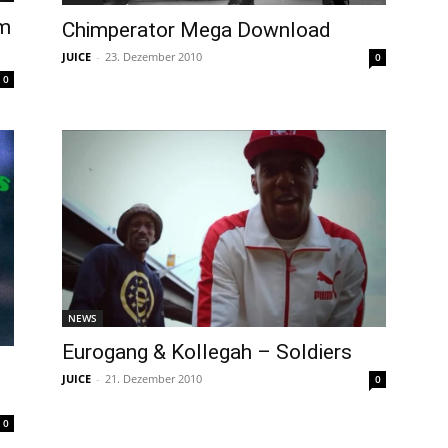
em
Chimperator Mega Download
JUICE
-
23. Dezember 2010
0
0
NEWS
Eurogang & Kollegah – Soldiers
JUICE
-
21. Dezember 2010
0
0