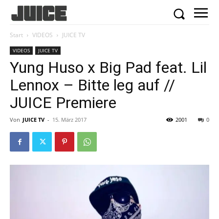
Start
VIDEOS
JUICE TV
VIDEOS
JUICE TV
Yung Huso x Big Pad feat. Lil
Lennox – Bitte leg auf //
JUICE Premiere
Von
JUICE TV
-
15. März 2017
2001
0