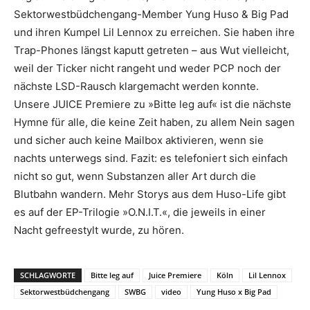
Sektorwestbüdchengang-Member Yung Huso & Big Pad
und ihren Kumpel Lil Lennox zu erreichen. Sie haben ihre
Trap-Phones längst kaputt getreten – aus Wut vielleicht,
weil der Ticker nicht rangeht und weder PCP noch der
nächste LSD-Rausch klargemacht werden konnte.
Unsere JUICE Premiere zu »Bitte leg auf« ist die nächste
Hymne für alle, die keine Zeit haben, zu allem Nein sagen
und sicher auch keine Mailbox aktivieren, wenn sie
nachts unterwegs sind. Fazit: es telefoniert sich einfach
nicht so gut, wenn Substanzen aller Art durch die
Blutbahn wandern. Mehr Storys aus dem Huso-Life gibt
es auf der EP-Trilogie »O.N.I.T.«, die jeweils in einer
Nacht gefreestylt wurde, zu hören.
SCHLAGWORTE
Bitte leg auf
Juice Premiere
Köln
Lil Lennox
Sektorwestbüdchengang
SWBG
video
Yung Huso x Big Pad