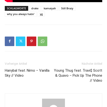
SCHLAGWORTE
drake
kamaiyah
Still Brazy
why you always hatin'
yg
Vorheriger Artikel
Nächster Artikel
Hanybal feat. Nimo – Vanilla
Young Thug feat. Travi$ Scott
Sky // Video
& Quavo – Pick Up The Phone
// Video