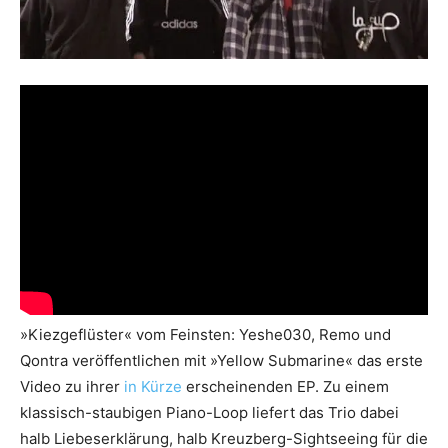
»Kiezgeflüster« vom Feinsten: Yeshe030, Remo und
Qontra veröffentlichen mit »Yellow Submarine« das erste
Video zu ihrer
in Kürze
erscheinenden EP. Zu einem
klassisch-staubigen Piano-Loop liefert das Trio dabei
halb Liebeserklärung, halb Kreuzberg-Sightseeing für die