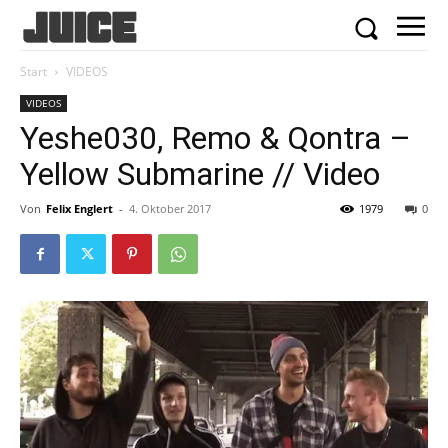
Start
VIDEOS
VIDEOS
Yeshe030, Remo & Qontra –
Yellow Submarine // Video
Von
Felix Englert
-
4. Oktober 2017
1979
0