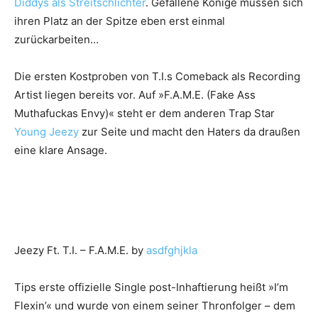
Diddys als Streitschlichter
. Gefallene Könige müssen sich
ihren Platz an der Spitze eben erst einmal
zurückarbeiten…
Die ersten Kostproben von T.I.s Comeback als Recording
Artist liegen bereits vor. Auf »F.A.M.E. (Fake Ass
Muthafuckas Envy)« steht er dem anderen Trap Star
Young Jeezy
zur Seite und macht den Haters da draußen
eine klare Ansage.
Jeezy Ft. T.I. – F.A.M.E. by
asdfghjkla
Tips erste offizielle Single post-Inhaftierung heißt »I’m
Flexin’« und wurde von einem seiner Thronfolger – dem