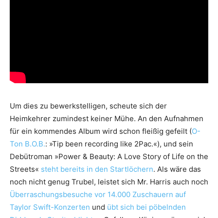
Um dies zu bewerkstelligen, scheute sich der
Heimkehrer zumindest keiner Mühe. An den Aufnahmen
für ein kommendes Album wird schon fleißig gefeilt (
O-
Ton B.O.B.
: »Tip been recording like 2Pac.«), und sein
Debütroman »Power & Beauty: A Love Story of Life on the
Streets«
steht bereits in den Startlöchern
. Als wäre das
noch nicht genug Trubel, leistet sich Mr. Harris auch noch
Überraschungsbesuche vor 14.000 Zuschauern auf
Taylor Swift-Konzerten
und
übt sich bei pöbelnden