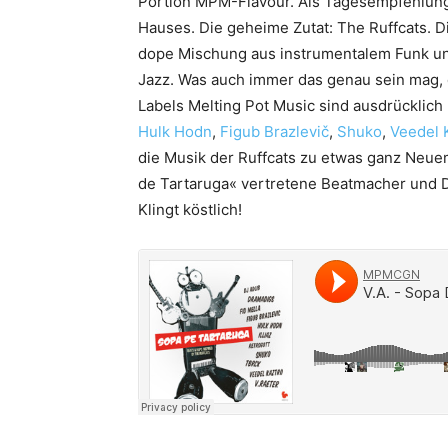
Portion MPM-Flavour. Als Tagesempfehlung
Hauses. Die geheime Zutat: The Ruffcats. Di
dope Mischung aus instrumentalem Funk un
Jazz. Was auch immer das genau sein mag, 
Labels Melting Pot Music sind ausdrücklic
Hulk Hodn
,
Figub Brazlevič
,
Shuko
,
Veedel 
die Musik der Ruffcats zu etwas ganz Neue
de Tartaruga« vertretene Beatmacher und DJ
Klingt köstlich!