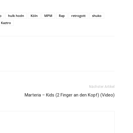
p
hulk hodn
Köln
MPM
Rap
retrogott
shuko
 Kaztro
Nächster Artikel
Marteria – Kids (2 Finger an den Kopf) (Video)