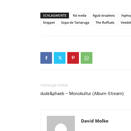
SCHLAGWORTE
fid mella
figub brazlevic
hipho
Snippet
Sopa de Tartaruga
The Ruffcats
Veedel
Vorheriger Artikel
dude&phaeb – Monokultur (Album-Stream)
David Molke