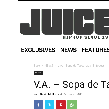
EXCLUSIVES
NEWS
FEATURE
Start
NEWS
V.A. – Sopa de Tartaruga (Snippet)
NEWS
V.A. – Sopa de T
Von
David Molke
-
4. Dezember 2013