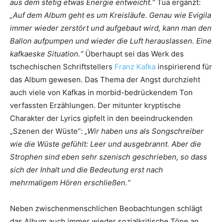
aus dem stetig etwas Energie entweicht.“
Tua ergänzt:
„Auf dem Album geht es um Kreisläufe. Genau wie Evigila
immer wieder zerstört und aufgebaut wird, kann man den
Ballon aufpumpen und wieder die Luft herauslassen. Eine
kafkaeske Situation.“
Überhaupt sei das Werk des
tschechischen Schriftstellers
Franz Kafka
inspirierend für
das Album gewesen. Das Thema der Angst durchzieht
auch viele von Kafkas in morbid-bedrückendem Ton
verfassten Erzählungen. Der mitunter kryptische
Charakter der Lyrics gipfelt in den beeindruckenden
„Szenen der Wüste“:
„Wir haben uns als Songschreiber
wie die Wüste gefühlt: Leer und ausgebrannt. Aber die
Strophen sind eben sehr szenisch geschrieben, so dass
sich der Inhalt und die Bedeutung erst nach
mehrmaligem Hören erschließen.“
Neben zwischenmenschlichen Beobachtungen schlägt
das Album auch immer wieder sozialkritische Töne an.