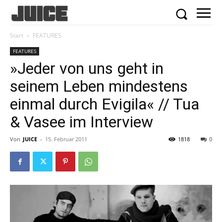
Start
FEATURES
FEATURES
»Jeder von uns geht in
seinem Leben mindestens
einmal durch Evigila« // Tua
& Vasee im Interview
Von
JUICE
-
15. Februar 2011
1818
0