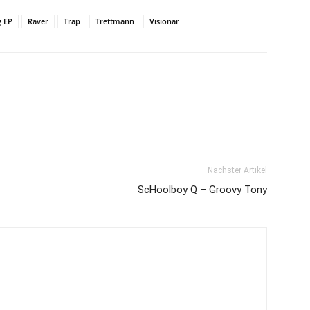
g EP
Raver
Trap
Trettmann
Visionär
Nächster Artikel
ScHoolboy Q – Groovy Tony