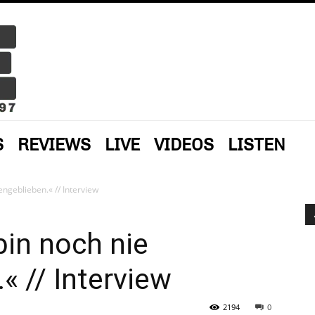
S
REVIEWS
LIVE
VIDEOS
LISTEN
engeblieben.« // Interview
bin noch nie
« // Interview
2194
0