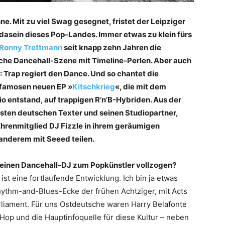
e. Mit zu viel Swag gesegnet, fristet der Leipziger
dasein dieses Pop-Landes. Immer etwas zu klein fürs
Ronny Trettmann
seit knapp zehn Jahren die
che Dancehall-Szene mit Timeline-Perlen. Aber auch
: Trap regiert den Dance. Und so chantet die
 famosen neuen EP »
Kitschkrieg
«, die mit dem
 entstand, auf trappigen R’n’B-Hybriden. Aus der
besten deutschen Texter und seinen Studiopartner,
hrenmitglied DJ Fizzle in ihrem geräumigen
r anderem mit Seeed teilen.
reinen Dancehall-DJ zum Popkünstler vollzogen?
ist eine fortlaufende Entwicklung. Ich bin ja etwas
ythm-and-Blues-Ecke der frühen Achtziger, mit Acts
liament. Für uns Ostdeutsche waren Harry Belafonte
pHop und die Hauptinfoquelle für diese Kultur – neben