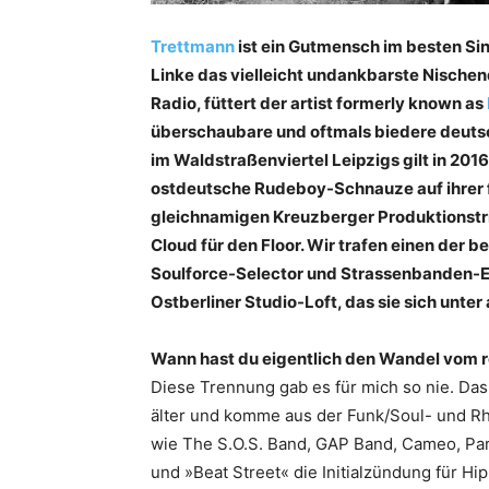
Trettmann
ist ein Gutmensch im besten Sinn
Linke das vielleicht undankbarste Nischen
Radio, füttert der artist formerly known as
überschaubare und oftmals biedere deuts
im Waldstraßenviertel Leipzigs gilt in 2016
ostdeutsche Rudeboy-Schnauze auf ihrer
gleichnamigen Kreuzberger Produktionstrio
Cloud für den Floor. Wir trafen einen der 
Soulforce-Selector und Strassenbanden-E
Ostberliner Studio-Loft, das sie sich unte
Wann hast du eigentlich den Wandel vom 
Diese Trennung gab es für mich so nie. Das 
älter und komme aus der Funk/Soul- und Rh
wie The S.O.S. Band, GAP Band, Cameo, Par
und »Beat Street« die Initialzündung für Hi