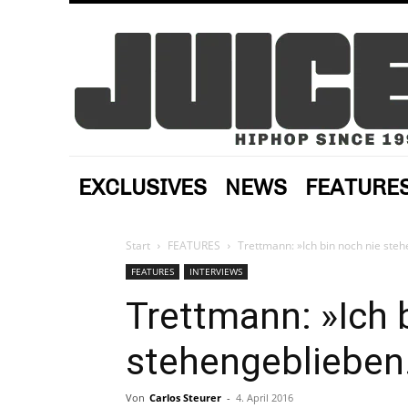
EXCLUSIVES
NEWS
FEATURE
Start
FEATURES
Trettmann: »Ich bin noch nie steh
FEATURES
INTERVIEWS
Trettmann: »Ich 
stehengeblieben.
Von
Carlos Steurer
-
4. April 2016