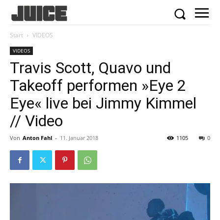
Start
VIDEOS
VIDEOS
Travis Scott, Quavo und
Takeoff performen »Eye 2
Eye« live bei Jimmy Kimmel
// Video
Von
Anton Fahl
-
11. Januar 2018
1105
0