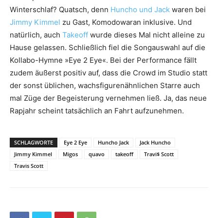
Winterschlaf? Quatsch, denn
Huncho und Jack
waren bei
Jimmy Kimmel
zu Gast, Komodowaran inklusive. Und
natürlich, auch
Takeoff
wurde dieses Mal nicht alleine zu
Hause gelassen. Schließlich fiel die Songauswahl auf die
Kollabo-Hymne »Eye 2 Eye«. Bei der Performance fällt
zudem äußerst positiv auf, dass die Crowd im Studio statt
der sonst üblichen, wachsfigurenähnlichen Starre auch
mal Züge der Begeisterung vernehmen ließ. Ja, das neue
Rapjahr scheint tatsächlich an Fahrt aufzunehmen.
SCHLAGWORTE
Eye 2 Eye
Huncho Jack
Jack Huncho
Jimmy Kimmel
Migos
quavo
takeoff
Travi$ Scott
Travis Scott