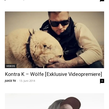
VIDEOS
Kontra K – Wölfe [Exklusive Videopremiere]
JUICE TV
-
13. Juni 2014
0