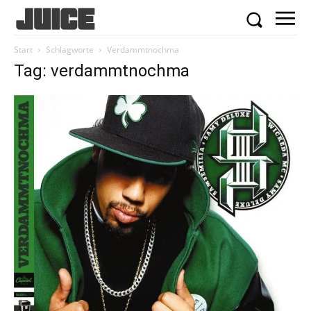
Start
Schlagworte
Verdammtnochma
Tag: verdammtnochma