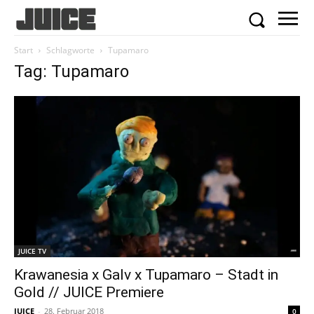
Start
Schlagworte
Tupamaro
Tag: Tupamaro
JUICE TV
Krawanesia x Galv x Tupamaro – Stadt in
Gold // JUICE Premiere
JUICE
-
28. Februar 2018
0