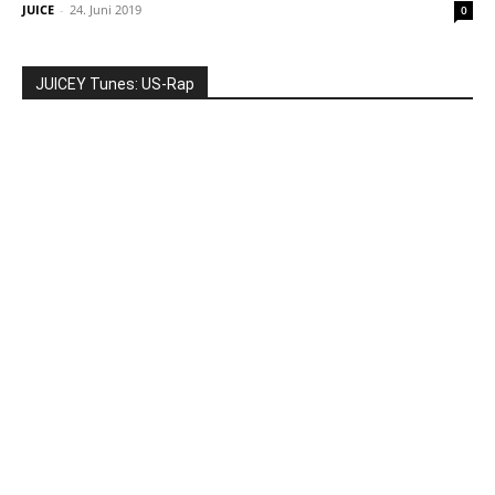
JUICE
-
24. Juni 2019
0
JUICEY Tunes: US-Rap