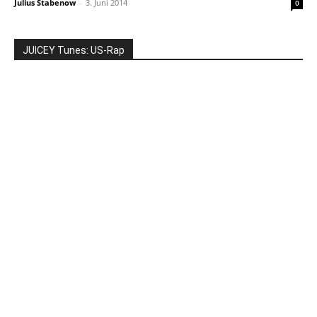
Julius Stabenow
-
3. Juni 2014
0
JUICEY Tunes: US-Rap