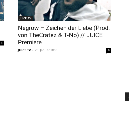
JUICE TV
Negrow – Zeichen der Liebe (Prod.
von TheCratez & T-No) // JUICE
Premiere
0
JUICE TV
-
23. Januar 2018
0